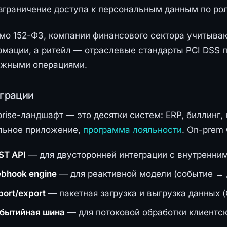
зграничение доступа к персональным данным по ро
о 152-ФЗ, компании финансового сектора учитываю
мации, а ритейл — отраслевые стандарты PCI DSS п
ёжными операциями.
грации
prise-ландшафт — это десятки систем: ERP, биллинг,
льное приложение,
программа лояльности
. On-prem
ST API
— для двусторонней интеграции с внутренни
bhook engine
— для реактивной модели (событие → 
port/export
— пакетная загрузка и выгрузка данных (C
бытийная шина
— для потоковой обработки клиентс