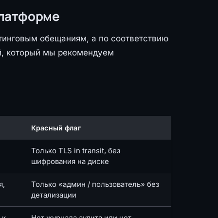
платформе
тинговым обещаниям, а по соответствию
й, который мы рекомендуем
Красный флаг
Только TLS in transit, без
шифрования на диске
я,
Только «админ / пользователь» без
детализации
 к
Нет журнала аудита или нет