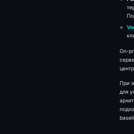
те
По
Ve
кл
On-pr
серве
центр
При э
для у
архит
подхо
basel