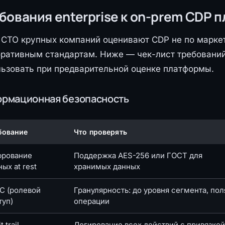
бования enterprise к on-prem CDP 
 CTO крупных компаний оценивают CDP не по марке
оративным стандартам. Ниже — чек-лист требовани
ьзовать при предварительной оценке платформы.
рмационная безопасность
бование
Что проверять
рование
Поддержка AES-256 или ГОСТ для
ых at rest
хранимых данных
C (ролевой
Гранулярность: до уровня сегмента, пол
туп)
операции
t trail
Логирование всех действий с привязкой