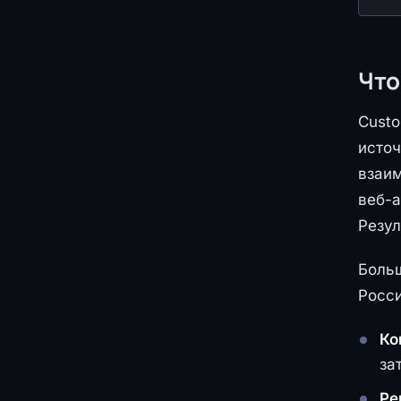
Что
Custo
источ
взаим
веб-а
Резул
Больш
Росси
Ко
за
Ре