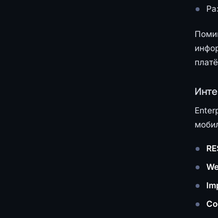
Ра
Помим
инфор
плат
Инте
Enter
моби
RE
We
Im
Со