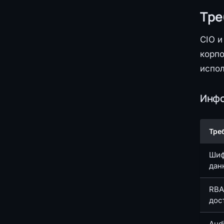
Тре
CIO и
корп
испол
Инфо
Тре
Шиф
данн
RBA
дос
Audi