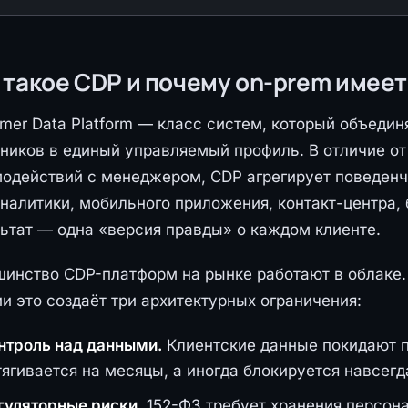
 такое CDP и почему on-prem имее
mer Data Platform — класс систем, который объедин
ников в единый управляемый профиль. В отличие от
одействий с менеджером, CDP агрегирует поведенче
налитики, мобильного приложения, контакт-центра, 
ьтат — одна «версия правды» о каждом клиенте.
инство CDP-платформ на рынке работают в облаке. 
и это создаёт три архитектурных ограничения:
нтроль над данными.
Клиентские данные покидают п
тягивается на месяцы, а иногда блокируется навсегд
гуляторные риски.
152-ФЗ требует хранения персон