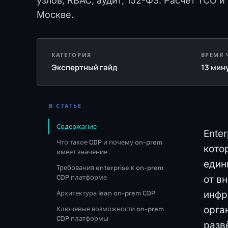
узлов, RBAC, аудит, 152-ФЗ. Расчёт TCO 
Москве.
КАТЕГОРИЯ
ВРЕМЯ 
Экспертный гайд
13 мин
В СТАТЬЕ
Содержание
Ente
Что такое CDP и почему on-prem
кото
имеет значение
един
Требования enterprise к on-prem
CDP платформе
от в
Архитектура lean on-prem CDP
инфр
орга
Ключевые возможности on-prem
CDP платформы
разв