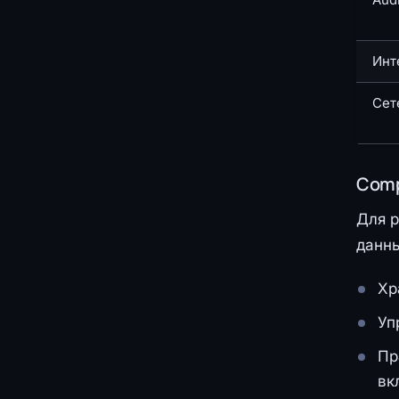
Инт
Сет
Comp
Для р
данны
Хр
Уп
Пр
вк