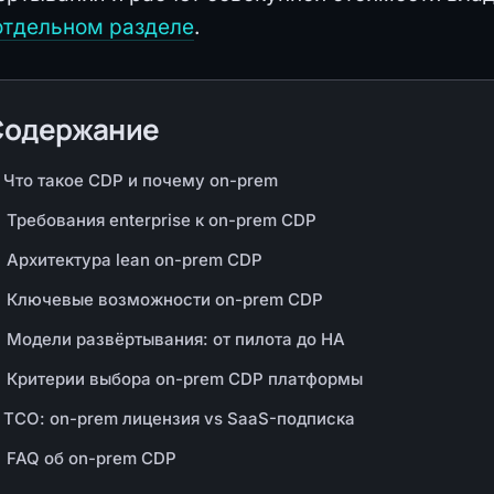
отдельном разделе
.
Содержание
Что такое CDP и почему on-prem
Требования enterprise к on-prem CDP
Архитектура lean on-prem CDP
Ключевые возможности on-prem CDP
Модели развёртывания: от пилота до HA
Критерии выбора on-prem CDP платформы
TCO: on-prem лицензия vs SaaS-подписка
FAQ об on-prem CDP