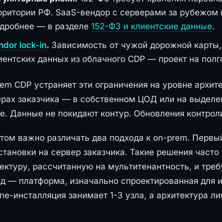
рритории РФ. SaaS-вендор с серверами за рубежом 
дробнее — в разделе
152-ФЗ и клиентские данные
.
ndor lock-in
.
Зависимость от чужой дорожной карты, 
иентских данных из облачного CDP — проект на полг
em CDP устраняет эти ограничения на уровне архит
рах заказчика — в собственном ЦОД или на выделе
е. Данные не покидают контур. Обновления контрол
том важно различать два подхода к on-prem. Перв
становки на сервер заказчика. Такие решения часто т
ектуру, рассчитанную на мультитенантность, и требу
д — платформа, изначально спроектированная для и
ine-инсталляция занимает 1-3 узла, а архитектура 