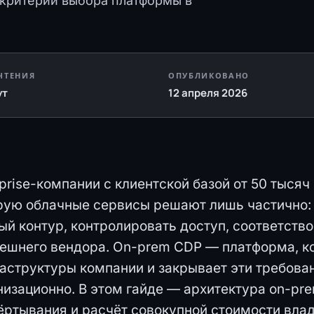
и критерии выбора платформы в
ЧТЕНИЯ
ОПУБЛИКОВАНО
ут
12 апреля 2026
rprise-компании с клиентской базой от 50 тысяч
рую облачные сервисы решают лишь частично: 
ый контур, контролировать доступ, соответств
нешнего вендора. On-prem CDP — платформа, к
аструктуры компании и закрывает эти требован
низационно. В этом гайде — архитектура on-pr
ёртывания и расчёт совокупной стоимости влад