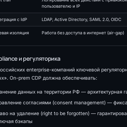
пользователю и IP
еграция с IdP
LDAP, Active Directory, SAML 2.0, OIDC
евая изоляция
Работа без доступа в интернет (air-gap)
liance и регуляторика
оссийских enterprise-компаний ключевой регулятор
х». On-prem CDP должна обеспечивать:
анение данных на территории РФ — архитектурная га
равление согласиями (consent management) — фикса
аво на удаление (right to be forgotten) — гарантиро
лючая бэкапы