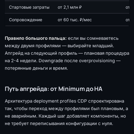
Стартовые затраты
от 2,1 млн ₽
от 4
Сопровождение
от 60 тыс. ₽/мес
от 
Правило большого пальца:
если вы сомневаетесь
между двумя профилями — выбирайте младший.
Апгрейд на следующий профиль — плановая процедура
на 2-4 недели. Downgrade после overprovisioning —
потерянные деньги и время.
Путь апгрейда: от Minimum до HA
Архитектура deployment profiles CDP спроектирована
так, чтобы переход между профилями был плановым, а
не аварийным. Каждый шаг добавляет компоненты, но
не требует переписывания конфигурации с нуля.