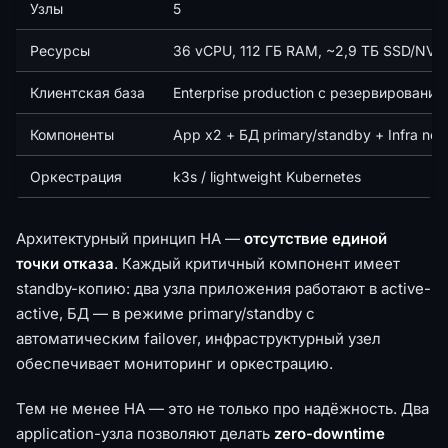
Узлы
5
Ресурсы
36 vCPU, 112 ГБ RAM, ~2,9 ТБ SSD/NV
Клиентская база
Enterprise production с резервирование
Компоненты
App x2 + БД primary/standby + Infra nod
Оркестрация
k3s / lightweight Kubernetes
Архитектурный принцип HA —
отсутствие единой
точки отказа
. Каждый критичный компонент имеет
standby-копию: два узла приложения работают в active-
active, БД — в режиме primary/standby с
автоматическим failover, инфраструктурный узел
обеспечивает мониторинг и оркестрацию.
Тем не менее HA — это не только про надёжность. Два
application-узла позволяют делать
zero-downtime