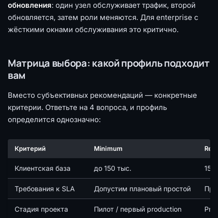
обновления
: один узел обслуживает трафик, второй
обновляется, затем роли меняются. Для enterprise с
жёсткими окнами обслуживания это критично.
Матрица выбора: какой профиль подходит
вам
Вместо субъективных рекомендаций — конкретные
критерии. Ответьте на 4 вопроса, и профиль
определится однозначно:
Критерий
Minimum
Rec
Клиентская база
до 150 тыс.
150
Требования к SLA
Допустим плановый простой
Про
Стадия проекта
Пилот / первый production
Prod