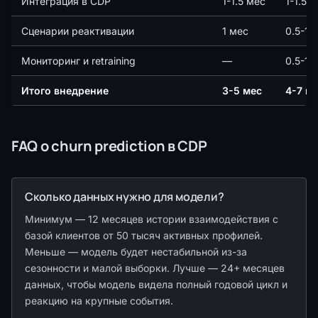
Интеграция в CDP
1-1.5 мес
1-1.5 
Сценарии реактивации
1 мес
0.5-1 
Мониторинг и retraining
—
0.5-1 
Итого внедрение
3-5 мес
4-7 мл
FAQ о churn prediction в CDP
Сколько данных нужно для модели?
Минимум — 12 месяцев истории взаимодействия с
базой клиентов от 50 тысяч активных профилей.
Меньше — модель будет нестабильной из-за
сезонности и малой выборки. Лучше — 24+ месяцев
данных, чтобы модель видела полный годовой цикл и
реакцию на крупные события.