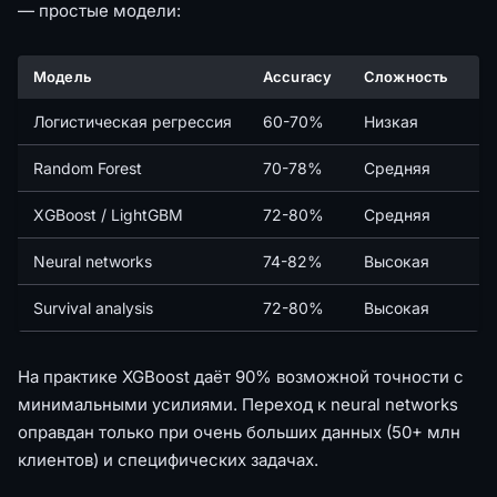
— простые модели:
Модель
Accuracy
Сложность
Ко
Логистическая регрессия
60-70%
Низкая
Ba
Random Forest
70-78%
Средняя
С
XGBoost / LightGBM
72-80%
Средняя
Л
Neural networks
74-82%
Высокая
О
Survival analysis
72-80%
Высокая
Ко
На практике XGBoost даёт 90% возможной точности с
минимальными усилиями. Переход к neural networks
оправдан только при очень больших данных (50+ млн
клиентов) и специфических задачах.