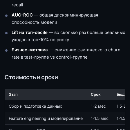
recall
AUC-ROC
— общая дискриминирующая
способность модели
Lift на топ-decile
— во сколько раз больше реальных
уходов в топ-10% по риску
Бизнес-метрика
— снижение фактического churn
rate в test-группе vs control-группе
Стоимость и сроки
Этап
Срок
Бюдже
Сбор и подготовка данных
1-2 мес
1.5-2 
Feature engineering и моделирование
1-1.5 мес
1-1.5 