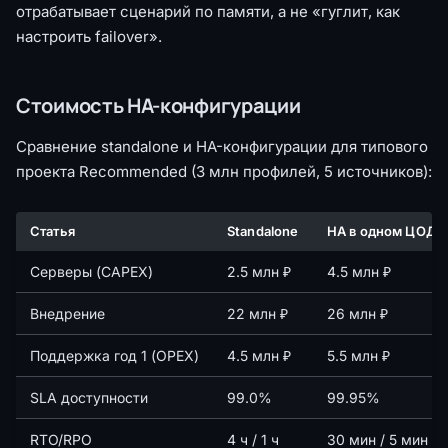
отрабатывает сценарий по памяти, а не «гуглит, как
настроить failover».
Стоимость HA-конфигурации
Сравнение standalone и HA-конфигурации для типового
проекта Recommended (3 млн профилей, 5 источников):
Статья
Standalone
HA в одном ЦОД
Серверы (CAPEX)
2.5 млн ₽
4.5 млн ₽
Внедрение
22 млн ₽
26 млн ₽
Поддержка год 1 (OPEX)
4.5 млн ₽
5.5 млн ₽
SLA доступности
99.0%
99.95%
RTO/RPO
4 ч / 1 ч
30 мин / 5 мин