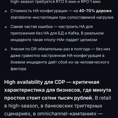
high-season требуется RTO 5 мин и RPO 1 мин
Стоимость HA-конфигурации — на
40-70% дороже
standalone-инсталляции при сопоставимой нагрузке
Самая частая ошибка — настроить HA для
приложения без HA для БД и Kafka. В реальном
инциденте такая «полу-HA» падает целиком
Учения по DR обязательны раз в полгода — без них
даже грамотно настроенная HA-конфигурация в
боевом инциденте даёт сбой из-за человеческого
фактора
High availability для CDP — критичная
характеристика для бизнесов, где минута
простоя стоит сотни тысяч рублей.
В retail
в high-season, в банковских триггерных
сценариях, в omnichannel-кампаниях —