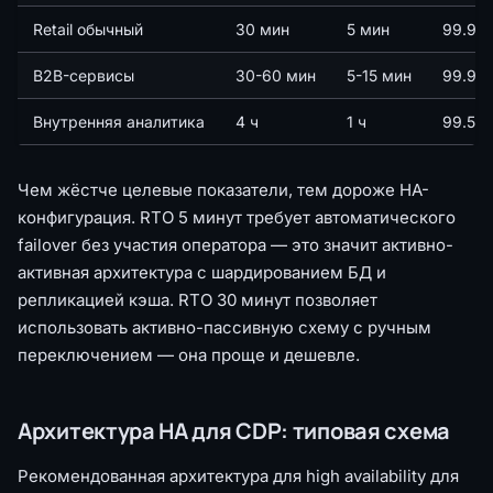
Retail обычный
30 мин
5 мин
99.95%
B2B-сервисы
30-60 мин
5-15 мин
99.9% 
Внутренняя аналитика
4 ч
1 ч
99.5% 
Чем жёстче целевые показатели, тем дороже HA-
конфигурация. RTO 5 минут требует автоматического
failover без участия оператора — это значит активно-
активная архитектура с шардированием БД и
репликацией кэша. RTO 30 минут позволяет
использовать активно-пассивную схему с ручным
переключением — она проще и дешевле.
Архитектура HA для CDP: типовая схема
Рекомендованная архитектура для high availability для