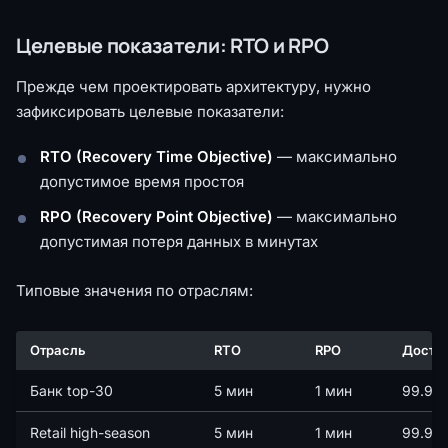
Целевые показатели: RTO и RPO
Прежде чем проектировать архитектуру, нужно
зафиксировать целевые показатели:
RTO (Recovery Time Objective)
— максимально
допустимое время простоя
RPO (Recovery Point Objective)
— максимально
допустимая потеря данных в минутах
Типовые значения по отраслям:
Отрасль
RTO
RPO
Досту
Банк top-30
5 мин
1 мин
99.99%
Retail high-season
5 мин
1 мин
99.99