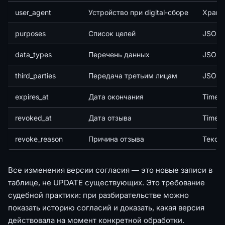
user_agent
Устройство при digital-сборе
Храни
purposes
Список целей
JSON a
data_types
Перечень данных
JSON 
third_parties
Передача третьим лицам
JSON 
expires_at
Дата окончания
Times
revoked_at
Дата отзыва
Times
revoke_reason
Причина отзыва
Текст
Все изменения версии согласия — это новые записи в
таблице, не UPDATE существующих. Это требование
судебной практики: при разбирательстве можно
показать историю согласий и доказать, какая версия
действовала на момент конкретной обработки.