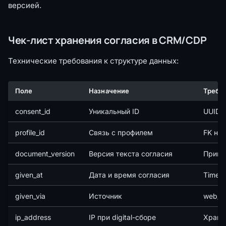
версией.
Чек-лист хранения согласия в CRM/CDP
Технические требования к структуре данных:
Поле
Назначение
Требо
consent_id
Уникальный ID
UUID и
profile_id
Связь с профилем
FK на 
document_version
Версия текста согласия
Привя
given_at
Дата и время согласия
Timest
given_via
Источник
web/mo
ip_address
IP при digital-сборе
Храни